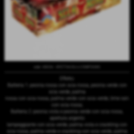
cod.:
0803A
-
SPETTACOLI e COMPOUND
Effetto:
Batteria 1: peonia rossa con scia rossa, peonia verde con
scia verde, palma
rossa con scia rossa, palma verde con scia verde, time rain
con scia rossa;
Batteria 2: peonia viola e peonia verde con scia rossa,
apertura argento
lampeggiante con scia verde, palma viola e crackling con
scia rossa, palma verde e crackling con scia verde, palma