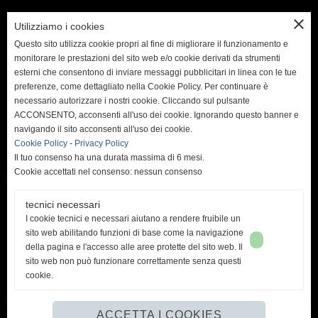
close
Utilizziamo i cookies
Questo sito utilizza cookie propri al fine di migliorare il funzionamento e
monitorare le prestazioni del sito web e/o cookie derivati da strumenti
esterni che consentono di inviare messaggi pubblicitari in linea con le tue
preferenze, come dettagliato nella Cookie Policy. Per continuare è
necessario autorizzare i nostri cookie. Cliccando sul pulsante
ACCONSENTO, acconsenti all'uso dei cookie. Ignorando questo banner e
navigando il sito acconsenti all'uso dei cookie.
Cookie Policy
-
Privacy Policy
Il tuo consenso ha una durata massima di 6 mesi.
Cookie accettati nel consenso: nessun consenso
tecnici necessari
I cookie tecnici e necessari aiutano a rendere fruibile un
<< PRECEDENTE
SUCCESSIVO >>
sito web abilitando funzioni di base come la navigazione
della pagina e l'accesso alle aree protette del sito web. Il
sito web non può funzionare correttamente senza questi
PIROTECNICA FIREWORKS
cookie.
via Marco Polo, 34 - 24047 TREVIGLIO (Bg)
tel. 347.5371965 - info@pirotecnicafireworks.it
ACCETTA I COOKIES